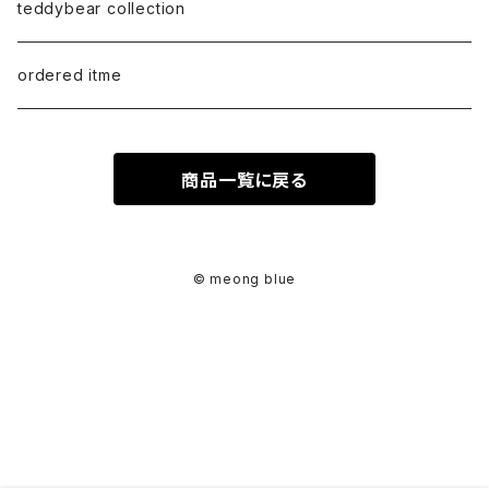
earring
ML（12ｘ8）
Sweat
teddybear collection
tote style
ordered itme
10inch
商品一覧に戻る
紅籐 / arorog / Lacak bag
fur
© meong blue