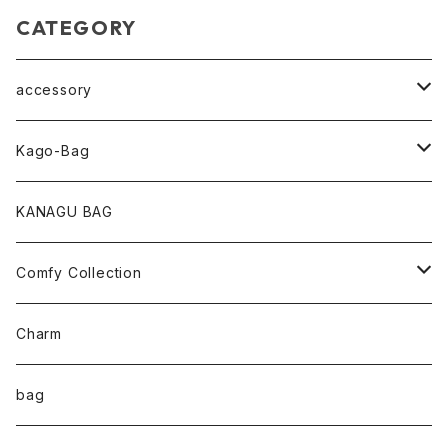
CATEGORY
accessory
pearl Collection
Kago-Bag
loop Collection
Oval / onehandle
KANAGU BAG
necklace
shoulder
Comfy Collection
bracelet
M size
T-shirt
Charm
anklet
L size
Long sleeve
bag