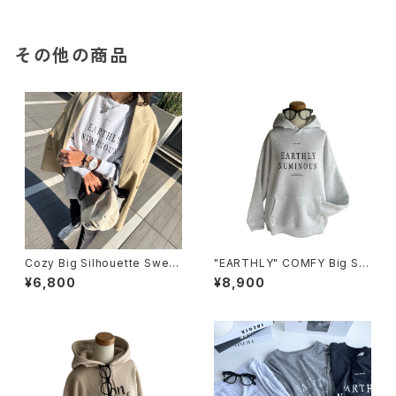
その他の商品
Cozy Big Silhouette Sweat
"EARTHLY" COMFY Big Sil
/ Ligh gray
houette Hoodie / Light Gra
¥6,800
¥8,900
y