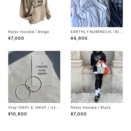
Relax Hoodie / Beige
EARTHLY NUMINOUS / BIG
loose TEE
¥7,000
¥4,900
Gray ONXY ＆ 14KGF / ストレ
Relax Hoodie / Black
ッチ ループ アンクレット
¥10,800
¥7,000