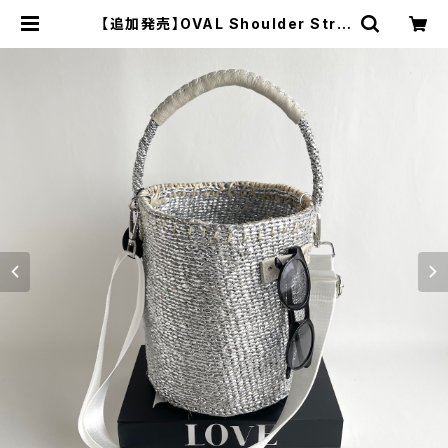
【追加発売】OVAL Shoulder Stra
p Kago-Bag / megane holder /
White & Light gray | meong bl
ue