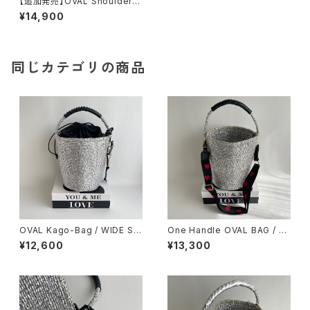
【追加発売】OVAL Shoulder S
trap Kago-Bag / megane h
¥14,900
older / White & Light gray
同じカテゴリの商品
OVAL Kago-Bag / WIDE SIZ
One Handle OVAL BAG / Sh
E / スマイルチャーム＆巾着ポー
oulder Strap Herat
¥12,600
¥13,300
チ付