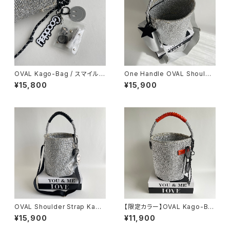
OVAL Kago-Bag / スマイルチ
One Handle OVAL Shoulde
ャーム＆エコバッグ付
r Strap Bag ＆ mini body ba
¥15,800
¥15,900
g
OVAL Shoulder Strap Kago
【限定カラー】OVAL Kago-Ba
-Bag / Smile charm / BLAC
g / megane holder / ORAN
¥15,900
¥11,900
K
GE