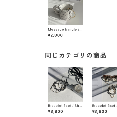
Message bangle / g
old or silver
¥2,800
同じカテゴリの商品
Bracelet 3set / Shel
Bracelet 3set 
l Cord x Loop Silver
l Bead Cord x
¥8,800
¥8,800
/ Black / ブレスレット
Silver / Ivory