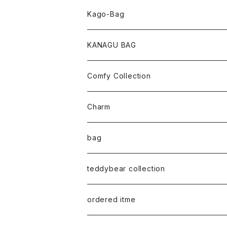
pearl Collection
Kago-Bag
loop Collection
Oval / onehandle
KANAGU BAG
necklace
shoulder
Comfy Collection
bracelet
M size
T-shirt
Charm
anklet
L size
Long sleeve
bag
earring
ML（12ｘ8）
Sweat
teddybear collection
tote style
ordered itme