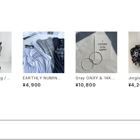
ト
レット
g / W
EARTHLY NUMINOU
Gray ONXY ＆ 14KGF
Jingl
マイルチ
S / BIG loose TEE
/ ストレッチ ループ アン
od Vi
¥4,900
¥10,800
¥4,
ーチ付
クレット