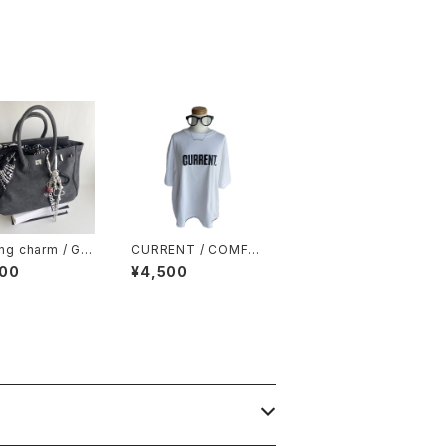
ing charm / Go
CURRENT / COMFY
bes
BIG TEE / WHITE
200
¥4,500