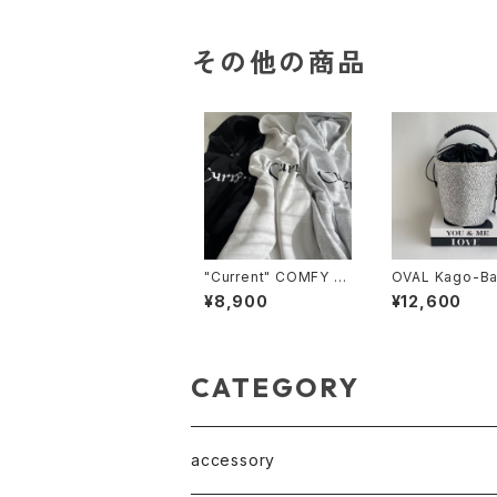
レット
その他の商品
"Current" COMFY Bi
OVAL Kago-Ba
g Silhouette Hoodi
IDE SIZE / ス
¥8,900
¥12,600
e / BLACK / WHITE /
ャーム＆巾着ポ
GRAY
CATEGORY
accessory