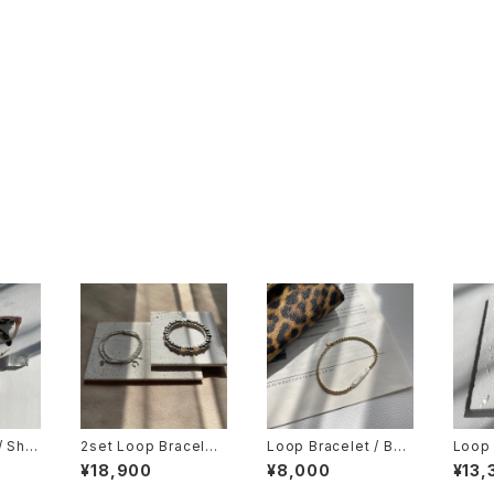
/ Shel
2set Loop Bracelet
Loop Bracelet / Bar
Loop 
 Loop
/ Pearl＆Lucky char
oque bar Pearl x 14
eping
¥18,900
¥8,000
¥13,
 / ブレス
m / silver / ブレスレッ
kgf / ブレスレット
oise 