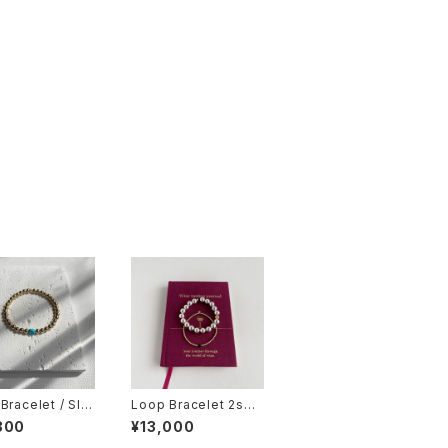
Bracelet / Sle
Loop Bracelet 2set
 Beauty Turqu
/ Silver x 14kgf / On
300
¥13,000
x 14kgf / ブレス
yx / ブレスレット