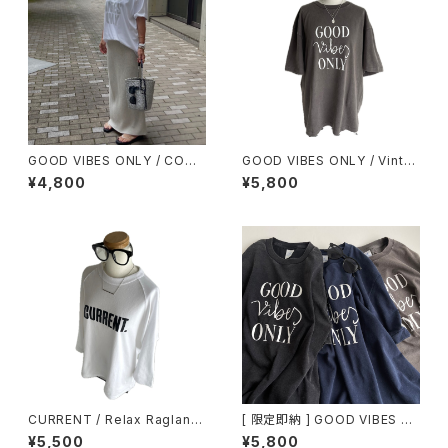
GOOD VIBES ONLY / COMF
GOOD VIBES ONLY / Vinta
Y BIG TEE
ge Style Tee / GRAY
¥4,800
¥5,800
CURRENT / Relax Raglan sl
[ 限定即納 ] GOOD VIBES O
eeve / 7分袖Tシャツ
NLY / Vintage Style Tee /
¥5,500
¥5,800