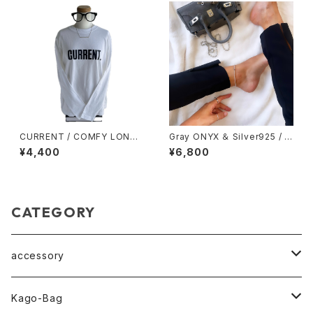
CURRENT / COMFY LONG
Gray ONYX ＆ Silver925 / ス
SLEEVE / ロングスリーブTシャ
トレッチ ループ アンクレット
¥4,400
¥6,800
ツ
CATEGORY
accessory
pearl Collection
Kago-Bag