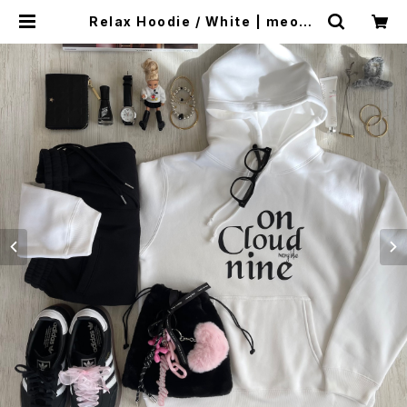
Relax Hoodie / White | meong
blue