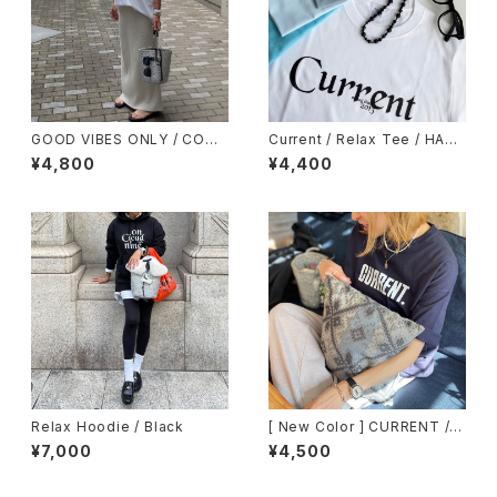
GOOD VIBES ONLY / COMF
Current / Relax Tee / HAZY
Y BIG TEE
BLACK / WHITE / ACID BLU
¥4,800
¥4,400
E / NAVY
Relax Hoodie / Black
[ New Color ] CURRENT / C
OMFY BIG TEE / NAVY
¥7,000
¥4,500