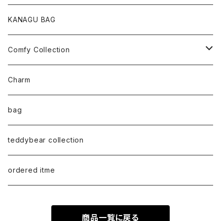
loop Collection
Oval / onehandle
KANAGU BAG
necklace
shoulder
Comfy Collection
bracelet
M size
T-shirt
Charm
anklet
L size
Long sleeve
bag
earring
ML（12ｘ8）
Sweat
teddybear collection
tote style
ordered itme
10inch
商品一覧に戻る