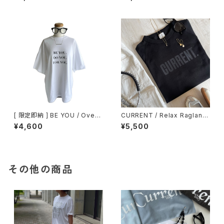
Black / Navy / Gray
[ 限定即納 ] BE YOU / Over
CURRENT / Relax Raglan sl
Size Tee / White
eeve / 7分袖Tシャツ / BLAC
¥4,600
¥5,500
K
その他の商品