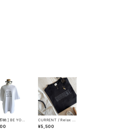
即納 ] BE YOU /
CURRENT / Relax R
Size Tee / Whi
aglan sleeve / 7分袖
600
¥5,500
Tシャツ / BLACK