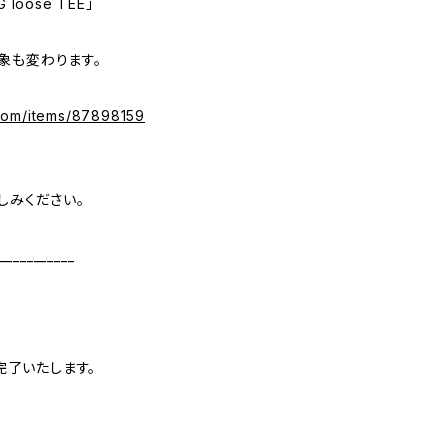
 loose TEE」
象も変わります。
com/items/87898159
しみください。
___________
が完了いたします。