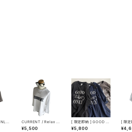
NLY /
CURRENT / Relax R
[ 限定即納 ] GOOD VI
[ 限定
Tee /
aglan sleeve / 7分袖
BES ONLY / Vintage
Over 
¥5,500
¥5,800
¥4,
Tシャツ
Style Tee / Black /
te