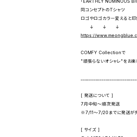
「EARTHLY NUMINOUS BIG
同コンセプトのTシャツ
ロゴやロゴカラー変えると印
↓ ↓ ↓
https://www.meongblue.
COMFY Collectionで
"頑張らないオシャレ"をお楽
___________________________
[ 発送について ]
7月中旬～順次発送
※7/11～7/20までに発送
[ サイズ ]