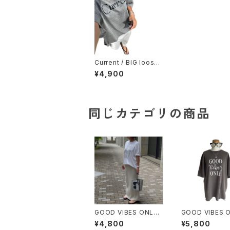
Current / BIG loose
TEE
¥4,900
同じカテゴリの商品
GOOD VIBES ONLY /
GOOD VIBES O
COMFY BIG TEE
Vintage Style 
¥4,800
¥5,800
GRAY