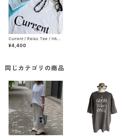
Current / Relax Tee / HAZY
BLACK / WHITE / ACID BLU
¥4,400
E / NAVY
同じカテゴリの商品