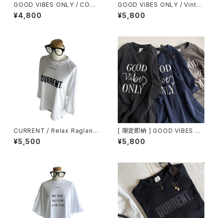
GOOD VIBES ONLY / COMF
GOOD VIBES ONLY / Vinta
Y BIG TEE
ge Style Tee / GRAY
¥4,800
¥5,800
CURRENT / Relax Raglan sl
[ 限定即納 ] GOOD VIBES O
eeve / 7分袖Tシャツ
NLY / Vintage Style Tee /
¥5,500
¥5,800
Black / Navy / Gray