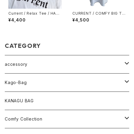
Current / Relax Tee / HAZY
CURRENT / COMFY BIG TE
BLACK / WHITE / ACID BLU
E / WHITE
¥4,400
¥4,500
E / NAVY
CATEGORY
accessory
pearl Collection
Kago-Bag
loop Collection
Oval / onehandle
KANAGU BAG
necklace
shoulder
Comfy Collection