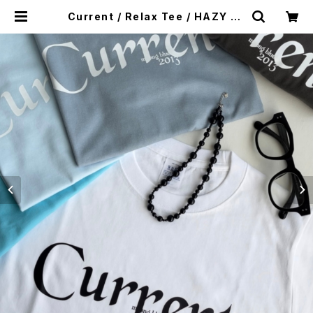
Current / Relax Tee / HAZY BL
ACK / WHITE / ACID BLUE / NA
VY | meong blue