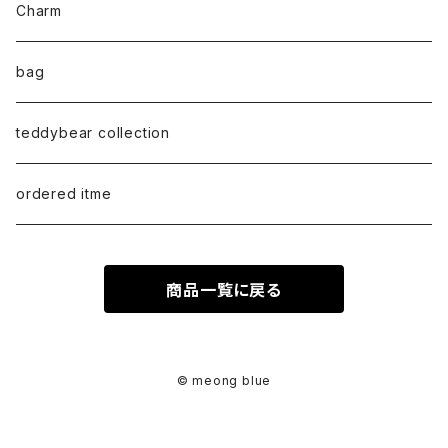
bracelet
M size
T-shirt
Charm
anklet
L size
Long sleeve
bag
earring
ML（12ｘ8）
Sweat
teddybear collection
tote style
ordered itme
10inch
商品一覧に戻る
紅籐 / arorog / Lacak bag
fur
© meong blue