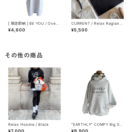
[ 限定即納 ] BE YOU / Over
CURRENT / Relax Raglan sl
Size Tee / White
eeve / 7分袖Tシャツ / BLAC
¥4,600
¥5,500
K
その他の商品
Relax Hoodie / Black
"EARTHLY" COMFY Big Sil
houette Hoodie / Light Gra
¥7,000
¥8,900