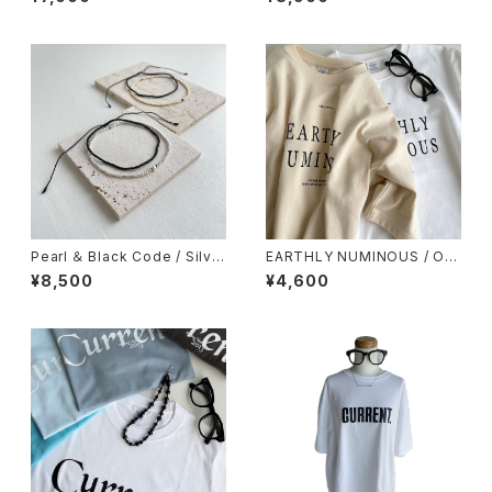
y
Pearl ＆ Black Code / Silve
EARTHLY NUMINOUS / OV
r / ストレッチ ループ アンクレッ
ER SIZE TEE / White / Beig
¥8,500
¥4,600
ト
e