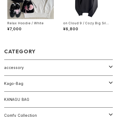
Relax Hoodie / White
on Cloud 9 / Cozy Big Silh
ouette Sweat / Black
¥7,000
¥6,800
CATEGORY
accessory
pearl Collection
Kago-Bag
loop Collection
Oval / onehandle
KANAGU BAG
necklace
shoulder
Comfy Collection