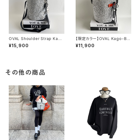
OVAL Shoulder Strap Kago
【限定カラー】OVAL Kago-Ba
-Bag / Smile charm / BLAC
g / megane holder / ORAN
¥15,900
¥11,900
K
GE
その他の商品