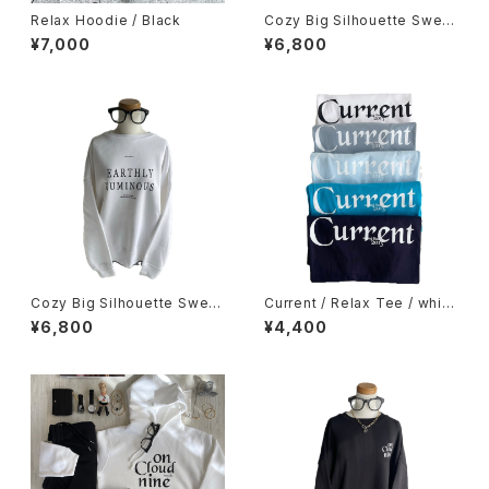
Relax Hoodie / Black
Cozy Big Silhouette Sweat
/ Black
¥7,000
¥6,800
Cozy Big Silhouette Sweat
Current / Relax Tee / white
/ White
/ acid blue / light blue / tur
¥6,800
¥4,400
quoise / navy