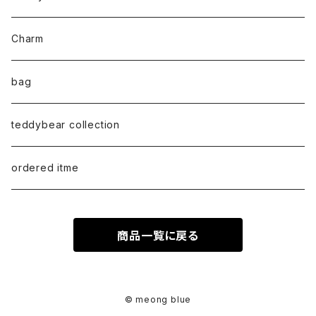
bracelet
M size
T-shirt
Charm
anklet
L size
Long sleeve
bag
earring
ML（12ｘ8）
Sweat
teddybear collection
tote style
ordered itme
10inch
商品一覧に戻る
紅籐 / arorog / Lacak bag
fur
© meong blue