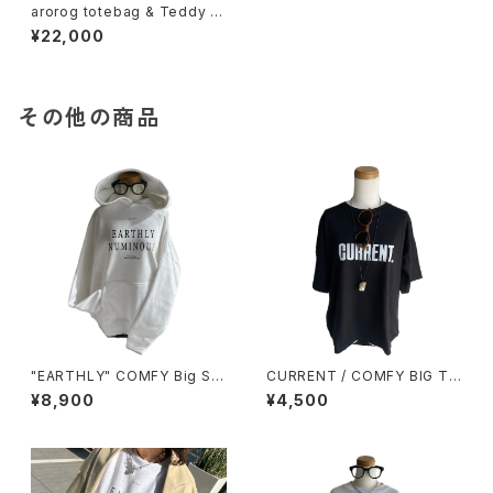
arorog totebag & Teddy B
ear Charm / アラログ バッグ
¥22,000
その他の商品
"EARTHLY" COMFY Big Sil
CURRENT / COMFY BIG TE
houette Hoodie / White
E / BLACK
¥8,900
¥4,500