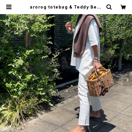
arorog totebag & Teddy Bear
Charm / アラログ バッグ | meong
blue