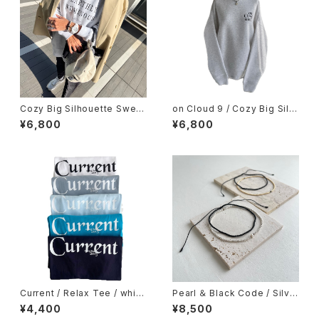
Cozy Big Silhouette Sweat
on Cloud 9 / Cozy Big Silh
/ Ligh gray
ouette Sweat / Light gray
¥6,800
¥6,800
Current / Relax Tee / white
Pearl ＆ Black Code / Silve
/ acid blue / light blue / tur
r / ストレッチ ループ アンクレッ
¥4,400
¥8,500
quoise / navy
ト