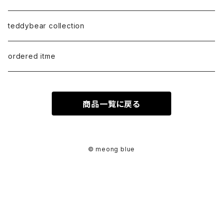
earring
ML（12ｘ8）
Sweat
teddybear collection
tote style
ordered itme
10inch
商品一覧に戻る
紅籐 / arorog / Lacak bag
fur
© meong blue