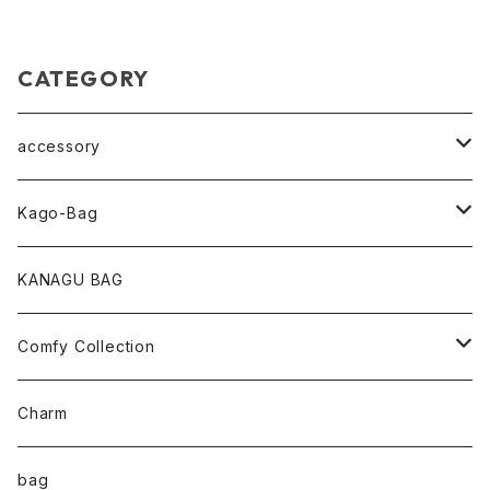
CATEGORY
accessory
pearl Collection
Kago-Bag
loop Collection
Oval / onehandle
KANAGU BAG
necklace
shoulder
Comfy Collection
bracelet
M size
T-shirt
Charm
anklet
L size
Long sleeve
bag