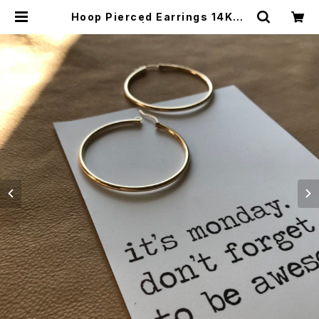
Hoop Pierced Earrings 14KGF
/ ピアス | meong blue