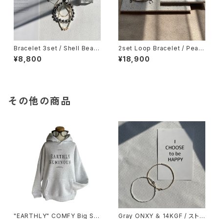
Bracelet 3set / Shell Bead
2set Loop Bracelet / Pearl
Cord x Loop Silver / Ivory /
＆Lucky charm / silver / ブ
¥8,800
¥18,900
ブレスレット
レスレット
その他の商品
"EARTHLY" COMFY Big Sil
Gray ONXY ＆ 14KGF / ストレ