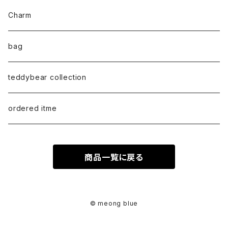
bracelet
M size
T-shirt
Charm
anklet
L size
Long sleeve
bag
earring
ML（12ｘ8）
Sweat
teddybear collection
tote style
ordered itme
10inch
商品一覧に戻る
紅籐 / arorog / Lacak bag
fur
© meong blue