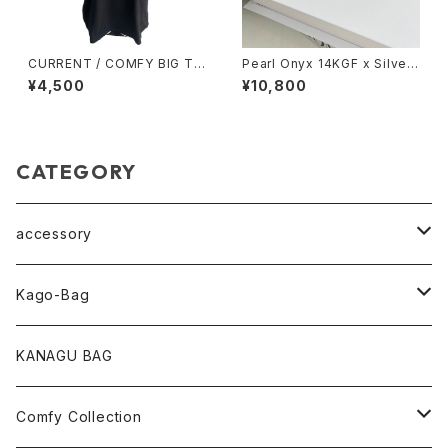
CURRENT / COMFY BIG TE
Pearl Onyx 14KGF x Silver
E / BLACK
/ ストレッチ ループ アンクレット
¥4,500
¥10,800
CATEGORY
accessory
pearl Collection
Kago-Bag
loop Collection
Oval / onehandle
KANAGU BAG
necklace
shoulder
Comfy Collection