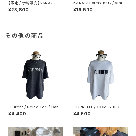
【限定 / 予約販売】KANAGU Ar
KANAGU Army BAG / Vinta
my BAG / standard＆mini 2
ge Black / Fitness & logo c
¥23,800
¥16,500
set Collection
harm
その他の商品
Current / Relax Tee / Dark
CURRENT / COMFY BIG TE
gray
E / WHITE
¥4,400
¥4,500