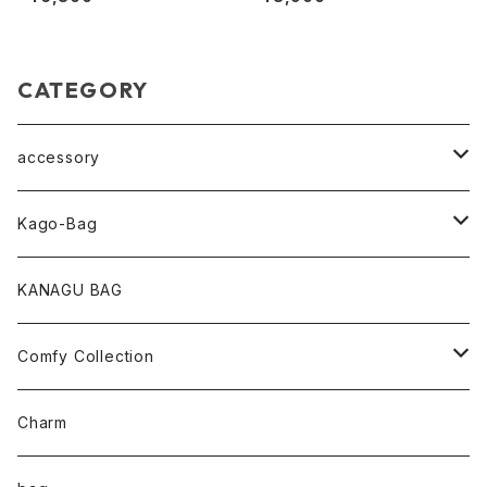
y
CATEGORY
accessory
pearl Collection
Kago-Bag
loop Collection
Oval / onehandle
KANAGU BAG
necklace
shoulder
Comfy Collection
bracelet
M size
T-shirt
Charm