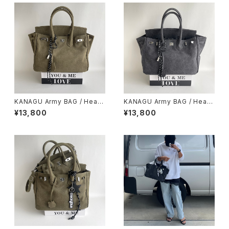
KANAGU Army BAG / Heart
KANAGU Army BAG / Heart
& cord charm
& cord charm / Vintage Bla
¥13,800
¥13,800
ck