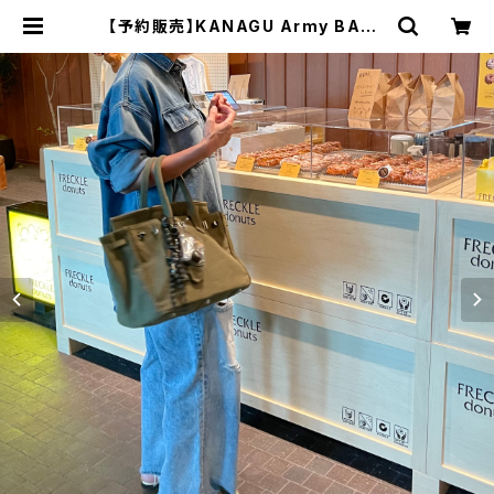
【予約販売】KANAGU Army BAG /
mirror smile & mini case char
m | meong blue