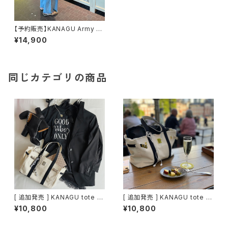
【予約販売】KANAGU Army B
AG / mirror smile & mini ca
¥14,900
se charm
同じカテゴリの商品
[ 追加発売 ] KANAGU tote B
[ 追加発売 ] KANAGU tote B
AG / raw edge style / blac
AG / raw edge style / blac
¥10,800
¥10,800
k x silver
k x gold