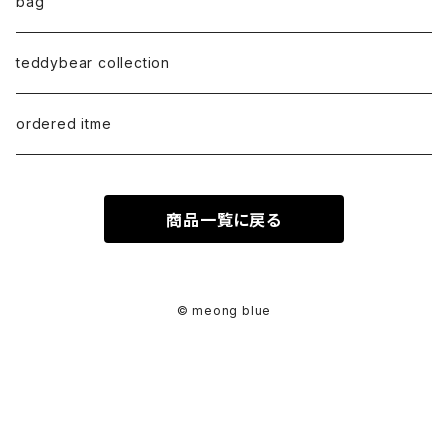
anklet
L size
Long sleeve
bag
earring
ML（12ｘ8）
Sweat
teddybear collection
tote style
ordered itme
10inch
商品一覧に戻る
紅籐 / arorog / Lacak bag
fur
© meong blue