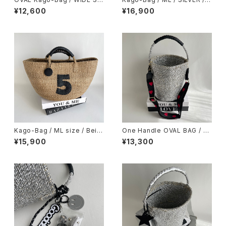
E / スマイルチャーム＆巾着ポー
ロゴチャーム＆保冷温エコバッ
¥12,600
¥16,900
チ付
グ付き
Kago-Bag / ML size / Beig
One Handle OVAL BAG / Sh
e / No.5
oulder Strap Herat
¥15,900
¥13,300