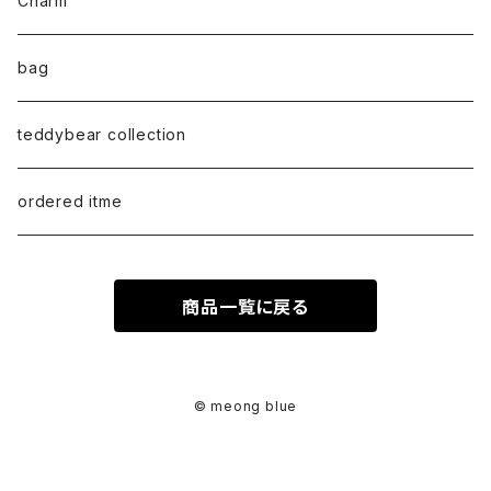
Charm
anklet
L size
Long sleeve
bag
earring
ML（12ｘ8）
Sweat
teddybear collection
tote style
ordered itme
10inch
商品一覧に戻る
紅籐 / arorog / Lacak bag
fur
© meong blue