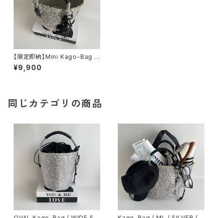
【限定即納】Mini Kago-Bag /
croissant Charm
¥9,900
同じカテゴリの商品
OVAL Kago-Bag / WIDE SIZ
Kago-Bag / ML / SILVER /