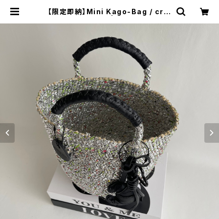
【限定即納】Mini Kago-Bag / croi
ssant Charm | meong blue