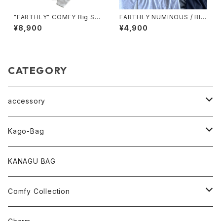
"EARTHLY" COMFY Big Sil
EARTHLY NUMINOUS / BIG
houette Hoodie / White
loose TEE
¥8,900
¥4,900
CATEGORY
accessory
pearl Collection
Kago-Bag
loop Collection
Oval / onehandle
KANAGU BAG
necklace
shoulder
Comfy Collection
bracelet
M size
T-shirt