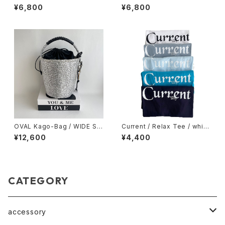
/ White
ouette Sweat / Light gray
¥6,800
¥6,800
OVAL Kago-Bag / WIDE SIZ
Current / Relax Tee / white
E / スマイルチャーム＆巾着ポー
/ acid blue / light blue / tur
¥12,600
¥4,400
チ付
quoise / navy
CATEGORY
accessory