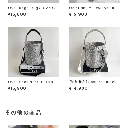
OVAL Kago-Bag / スマイルチ
One Handle OVAL Shoulde
ャーム＆エコバッグ付
r Strap Bag ＆ mini body ba
¥15,800
¥15,900
g
OVAL Shoulder Strap Kago
【追加発売】OVAL Shoulder S
-Bag / Smile charm / BLAC
trap Kago-Bag / megane h
¥15,900
¥14,900
K
older / White & Light gray
その他の商品