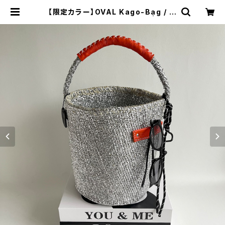
【限定カラー】OVAL Kago-Bag / m
egane holder / ORANGE | meo
ng blue