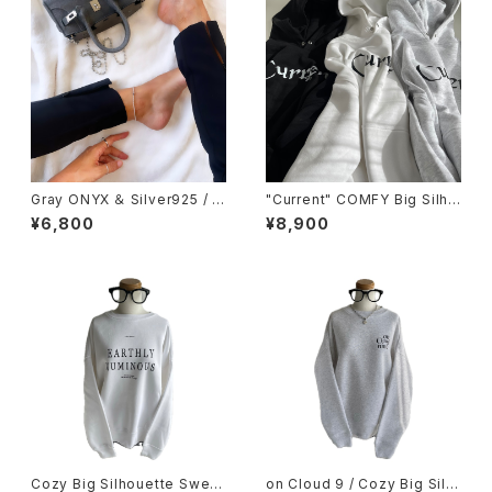
Gray ONYX ＆ Silver925 / ス
"Current" COMFY Big Silho
トレッチ ループ アンクレット
uette Hoodie / BLACK / W
¥6,800
¥8,900
HITE / GRAY
Cozy Big Silhouette Sweat
on Cloud 9 / Cozy Big Silh