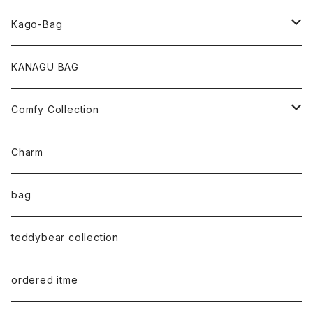
pearl Collection
Kago-Bag
loop Collection
Oval / onehandle
KANAGU BAG
necklace
shoulder
Comfy Collection
bracelet
M size
T-shirt
Charm
anklet
L size
Long sleeve
bag
earring
ML（12ｘ8）
Sweat
teddybear collection
tote style
ordered itme