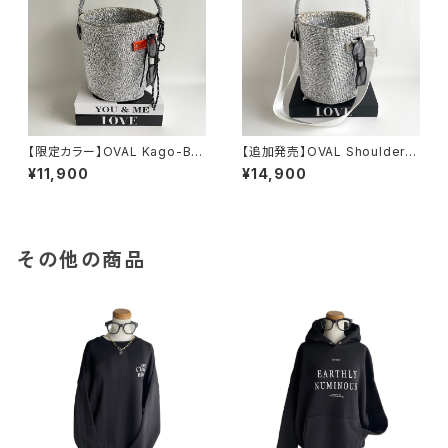
【限定カラー】OVAL Kago-Ba
【追加発売】OVAL Shoulder S
g / megane holder / ORAN
trap Kago-Bag / megane h
¥11,900
¥14,900
GE
older / White & Light gray
その他の商品