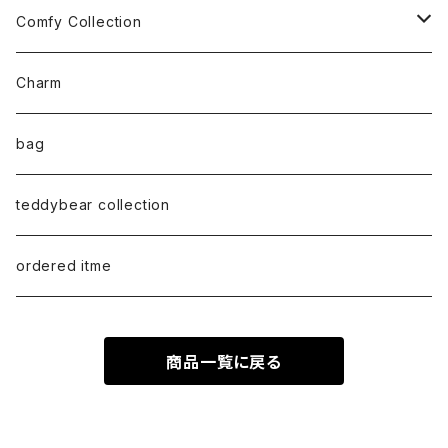
necklace
shoulder
Comfy Collection
bracelet
M size
T-shirt
Charm
anklet
L size
Long sleeve
bag
earring
ML（12ｘ8）
Sweat
teddybear collection
tote style
ordered itme
10inch
商品一覧に戻る
紅籐 / arorog / Lacak bag
fur