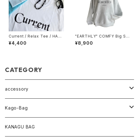
Current / Relax Tee / HAZY
"EARTHLY" COMFY Big Sil
BLACK / WHITE / ACID BLU
houette Hoodie / Light Gra
¥4,400
¥8,900
E / NAVY
y
CATEGORY
accessory
pearl Collection
Kago-Bag
loop Collection
Oval / onehandle
KANAGU BAG