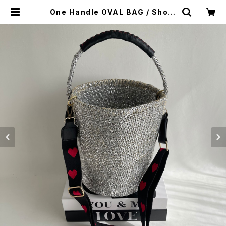
One Handle OVAL BAG / Shoul
der Strap Herat | meong blue