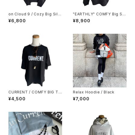
on Cloud 9 / Cozy Big Silh
"EARTHLY" COMFY Big Sil
ouette Sweat / Black
houette Hoodie / Black
¥6,800
¥8,900
CURRENT / COMFY BIG TE
Relax Hoodie / Black
E / BLACK
¥4,500
¥7,000