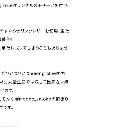
 blueオリジナルのモチーフを付け、
。
しやすいシュリンクレザーを使用、重た
機能的！
、革だけズレてしまうこともありませ
ひとつひとつmeong blue国内工
られ、大量生産では決して出来ない繊
けます。
んな＠meong_satokoの欲張り
グです。
_________