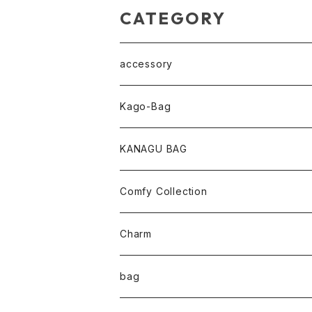
CATEGORY
accessory
pearl Collection
Kago-Bag
loop Collection
Oval / onehandle
KANAGU BAG
necklace
shoulder
Comfy Collection
bracelet
M size
T-shirt
Charm
anklet
L size
Long sleeve
bag