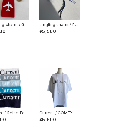
ing charm / GO
Jingling charm / PO
UCK & CAMER
MPON FUR & LOGO
00
¥5,500
ARM / RED
CHARM / BLUE
nt / Relax Tee
Current / COMFY BI
e / acid blue /
G TEE
400
¥5,500
blue / turquois
avy