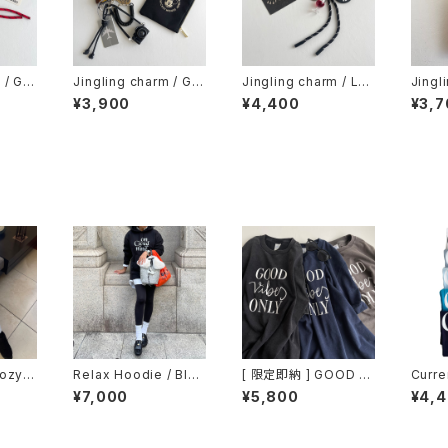
 / GO
Jingling charm / GO
Jingling charm / LO
Jingl
NI DA
OD LUCK & CAMER
VE & FUN CHARM
OG L
¥3,900
¥4,400
¥3,7
M
A CHARM
A CH
Cozy B
Relax Hoodie / Blac
[ 限定即納 ] GOOD VI
Curre
Sweat
k
BES ONLY / Vintage
/ whit
¥7,000
¥5,800
¥4,
Style Tee / Black /
light 
Navy / Gray
e / n