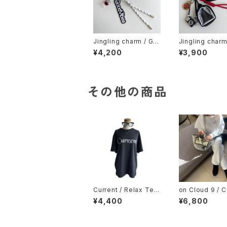
Jingling charm / Go
Jingling charm
od Vibes
OD LUCK & MI
¥4,200
¥3,900
YPACK CHAR
その他の商品
Current / Relax Tee
on Cloud 9 / 
/ Dark gray
ig Silhouette 
¥4,400
¥6,800
/ White