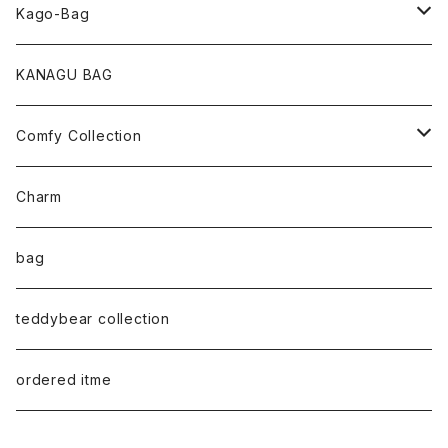
pearl Collection
Kago-Bag
loop Collection
Oval / onehandle
KANAGU BAG
necklace
shoulder
Comfy Collection
bracelet
M size
T-shirt
Charm
anklet
L size
Long sleeve
bag
earring
ML（12ｘ8）
Sweat
teddybear collection
tote style
ordered itme
10inch