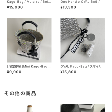
Kago-Bag / ML size / Beig
One Handle OVAL BAG / Sh
e / No.5
oulder Strap Herat
¥15,900
¥13,300
【限定即納】Mini Kago-Bag /
OVAL Kago-Bag / スマイルチ
croissant Charm
ャーム＆エコバッグ付
¥9,900
¥15,800
その他の商品