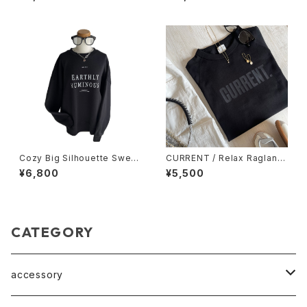
ツ
Cozy Big Silhouette Sweat
CURRENT / Relax Raglan sl
/ Black
eeve / 7分袖Tシャツ / BLAC
¥6,800
¥5,500
K
CATEGORY
accessory