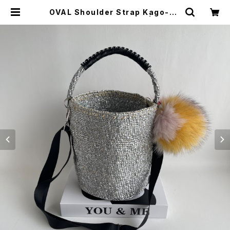
OVAL Shoulder Strap Kago-Ba
g & BIG FUR / Pink Mix | meon
g blue