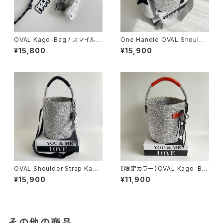
OVAL Kago-Bag / スマイルチ
One Handle OVAL Shoulde
ャーム＆エコバッグ付
r Strap Bag ＆ mini body ba
¥15,800
¥15,900
g
OVAL Shoulder Strap Kago
【限定カラー】OVAL Kago-Ba
-Bag / Smile charm / BLAC
g / megane holder / ORAN
¥15,900
¥11,900
K
GE
その他の商品