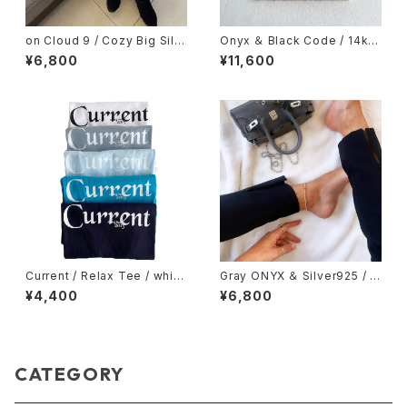
on Cloud 9 / Cozy Big Silh
Onyx ＆ Black Code / 14kgf
ouette Sweat / White
/ ストレッチ ループ アンクレット
¥6,800
¥11,600
Current / Relax Tee / white
Gray ONYX ＆ Silver925 / ス
/ acid blue / light blue / tur
トレッチ ループ アンクレット
¥4,400
¥6,800
quoise / navy
CATEGORY