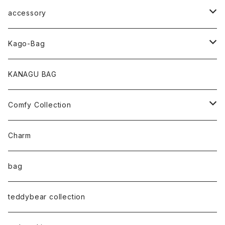
accessory
pearl Collection
Kago-Bag
loop Collection
Oval / onehandle
KANAGU BAG
necklace
shoulder
Comfy Collection
bracelet
M size
T-shirt
Charm
anklet
L size
Long sleeve
bag
earring
ML（12ｘ8）
Sweat
teddybear collection