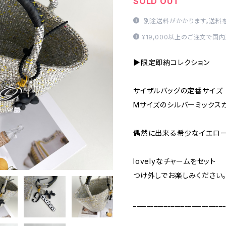
SOLD OUT
別途送料がかかります。
送料
¥19,000以上のご注文で国
▶限定即納コレクション
サイザルバッグの定番サイズ
Mサイズのシルバーミックス
偶然に出来る希少なイエロー
lovelyなチャームをセット
つけ外しでお楽しみください
___________________________