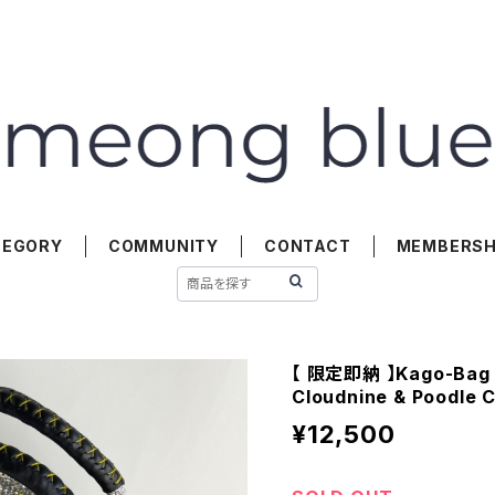
TEGORY
COMMUNITY
CONTACT
MEMBERSH
【 限定即納 】Kago-Bag / 
Cloudnine & Poodle 
¥12,500