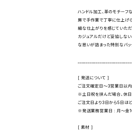
ハンドル加工、革のモチーフなど
房で手作業で丁寧に仕上げ
細な仕上がりを感じていただ
カジュアルだけど妥協しない、そ
な思いが詰まった特別なバッ
___________________________
[ 発送について ]
ご注文確定日〜3営業日以内
※土日祝を挟んだ場合、休
ご注文日より3日から5日ほ
※発送業務営業日 : 月～金10:
[ 素材 ]