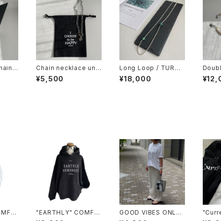
hain c
Chain necklace une
Long Loop / TURQU
Doubl
cklac
ven charm / gold or
OISE / 3wayストレッ
natio
¥5,500
¥18,000
¥12,
silver
チループアクセサリー
OMFY
"EARTHLY" COMFY
GOOD VIBES ONLY /
"Curr
e Hoo
Big Silhouette Hoo
COMFY BIG TEE
g Sil