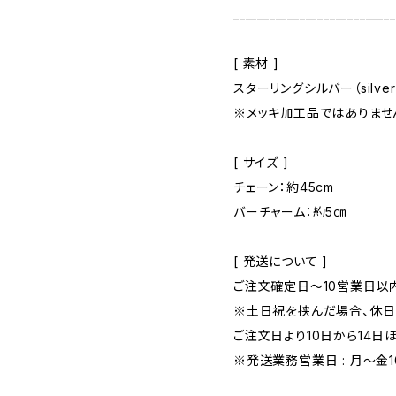
___________________________
[ 素材 ]
スターリングシルバー（silver
※メッキ加工品ではありませ
[ サイズ ]
チェーン：約45cm
バーチャーム：約5㎝
[ 発送について ]
ご注文確定日〜10営業日以
※土日祝を挟んだ場合、休
ご注文日より10日から14日
※発送業務営業日 : 月～金10: