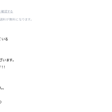
を確認する
内送料が無料になります。
ている
ざいます。
！！
ん。
り