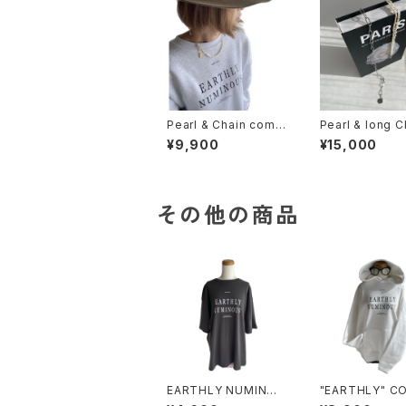
Pearl & Chain combi
Pearl & long C
nation necklace
ombination ne
¥9,900
¥15,000
e
その他の商品
EARTHLY NUMINOU
"EARTHLY" C
S / OVER SIZE TEE /
Big Silhouett