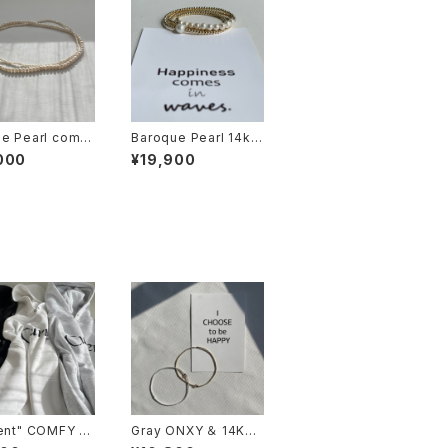
e Pearl combi
Baroque Pearl 14kg
n necklace
f Beads / 2wayストレ
000
¥19,900
ッチループ アクセサリー
ent" COMFY Bi
Gray ONXY ＆ 14KGF
houette Hoodi
/ ストレッチ ループ アン