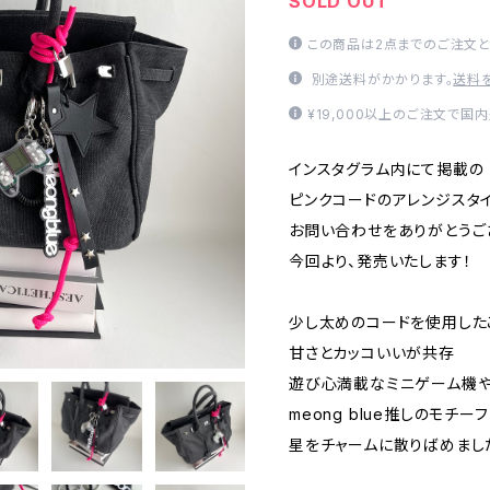
SOLD OUT
この商品は2点までのご注文と
別途送料がかかります。
送料
¥19,000以上のご注文で国
インスタグラム内にて掲載の
ピンクコードのアレンジスタ
お問い合わせをありがとうご
今回より、発売いたします！
少し太めのコードを使用した
甘さとカッコいいが共存
遊び心満載なミニゲーム機
meong blue推しのモチーフ
星をチャームに散りばめまし