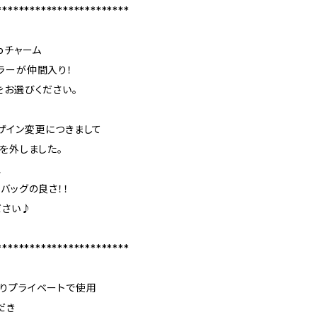
************************
pチャーム
ラーが仲間入り！
をお選びください。
のデザイン変更につきまして
を外しました。
、
バッグの良さ！！
ださい♪
************************
前よりプライベートで使用
だき