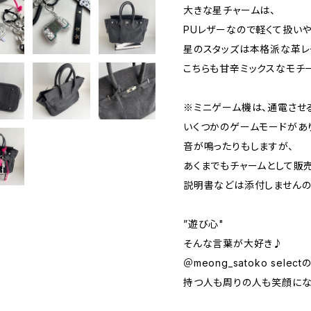
大きな星チャームは、
PUレザーなので軽くて扱いや
星のスタッズは本格派な革レ
こちらも甘辛ミックスなモチ
※ミニゲーム機は、通電させ
いくつかのゲームモードがあ
音が鳴ったりもしますが、
あくまでもチャームとして販売
説明書などは添付しませんの
”遊び心"
そんな言葉が大好き♪
＠meong_satoko selec
持つ人も周りの人も笑顔にな