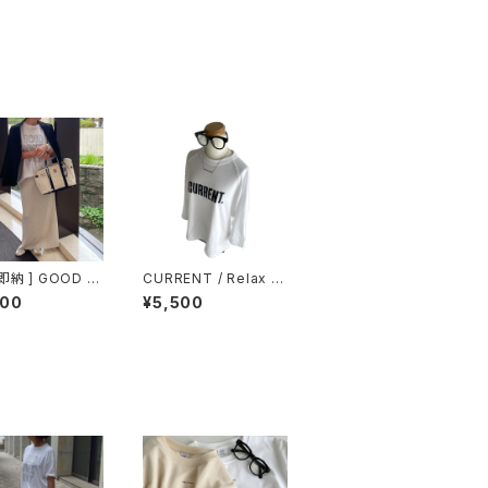
即納 ] GOOD VI
CURRENT / Relax R
ONLY / COMFY
aglan sleeve / 7分袖
800
¥5,500
EE
Tシャツ