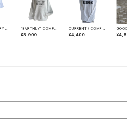
FY BI
"EARTHLY" COMFY
CURRENT / COMFY
GOOD
Big Silhouette Hoo
LONG SLEEVE / ロン
COMF
¥8,900
¥4,400
¥4,
die / Light Gray
グスリーブTシャツ