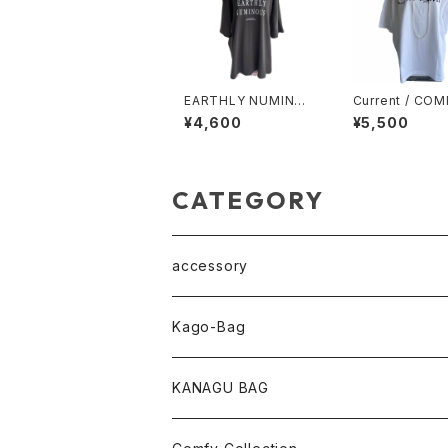
EARTHLY NUMINOU
Current / COM
S / OVER SIZE TEE /
G TEE
¥4,600
¥5,500
Off Black
CATEGORY
accessory
pearl Collection
Kago-Bag
loop Collection
Oval / onehandle
KANAGU BAG
necklace
shoulder