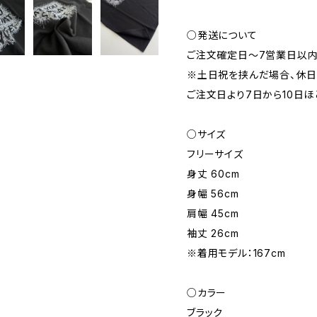
○発送について
ご注文確定日〜7営業日以内
※土日祝を挟んだ場合、休
ご注文日より7日から10日
○サイズ
フリーサイズ
身丈 60cm
身幅 56cm
肩幅 45cm
袖丈 26cm
※着用モデル：167cm
○カラー
ブラック