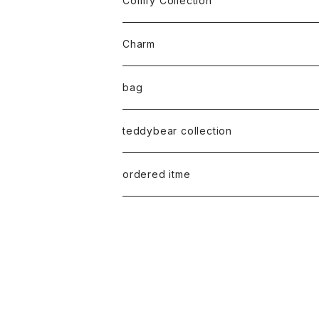
Comfy Collection
bracelet
M size
T-shirt
Charm
anklet
L size
Long sleeve
bag
earring
ML（12ｘ8）
Sweat
teddybear collection
tote style
ordered itme
10inch
紅籐 / arorog / Lacak bag
fur