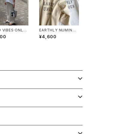
 VIBES ONLY /
EARTHLY NUMINOU
Y BIG TEE
S / OVER SIZE TEE /
800
¥4,600
White / Beige