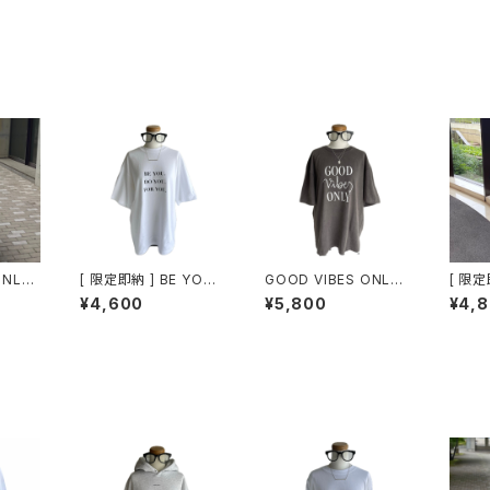
NLY /
[ 限定即納 ] BE YOU /
GOOD VIBES ONLY /
[ 限定
EE
Over Size Tee / Whi
Vintage Style Tee /
BES 
¥4,600
¥5,800
¥4,
te
GRAY
BIG T