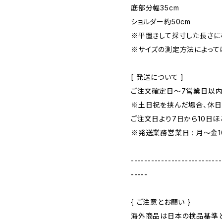
底部分幅35cm
ショルダー約50cm
※平置きして採寸した長さに
※サイズの測定方法によって
[ 発送について ]
ご注文確定日〜7営業日以内
※土日祝を挟んだ場合、休
ご注文日より7日から10日
※発送業務営業日 : 月～金10:
---------------------------
-----
{ ご注意とお願い }
海外商品は日本の検品基準と