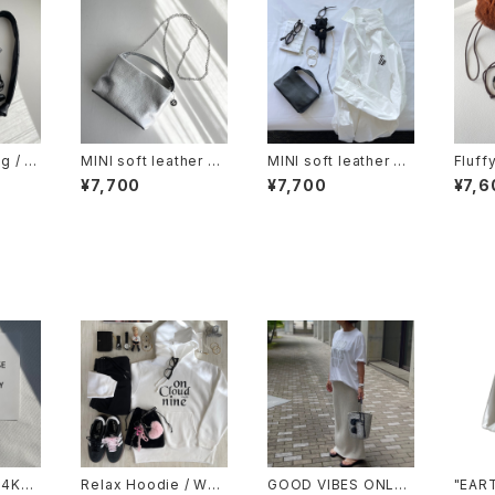
g / L
MINI soft leather ba
MINI soft leather ba
Fluff
g / Silver
g / Black
nglin
¥7,700
¥7,700
¥7,6
WN
14KGF
Relax Hoodie / Whit
GOOD VIBES ONLY /
"EAR