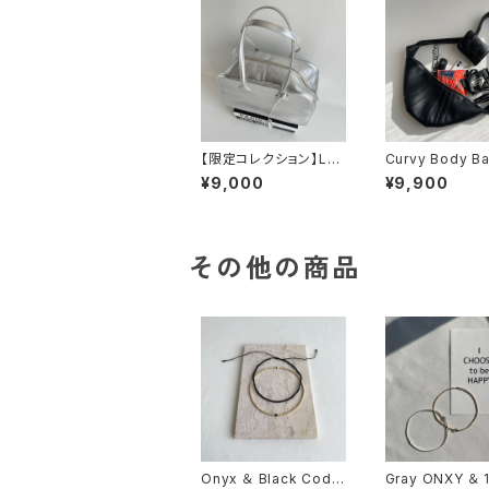
【限定コレクション】Lea
Curvy Body Ba
ther Boston Bag / Si
eather / Black
¥9,000
¥9,900
lver
その他の商品
Onyx ＆ Black Code
Gray ONXY ＆ 