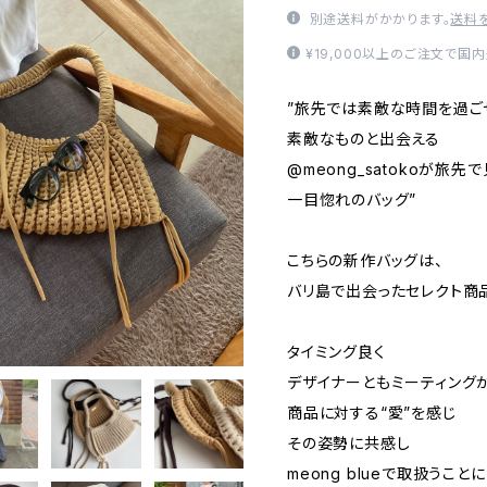
別途送料がかかります。
送料
¥19,000以上のご注文で国
”旅先では素敵な時間を過ご
素敵なものと出会える
@meong_satokoが旅先
一目惚れのバッグ”
こちらの新作バッグは、
バリ島で出会ったセレクト商
タイミング良く
デザイナーともミーティング
商品に対する“愛”を感じ
その姿勢に共感し
meong blueで取扱うこと