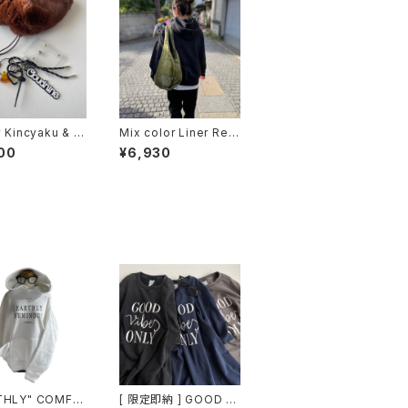
y Kincyaku & Ji
Mix color Liner Rem
g charm / BRO
ake Marshe Bag / U
00
¥6,930
PCYCLE MORI Colle
ction
THLY" COMFY
[ 限定即納 ] GOOD VI